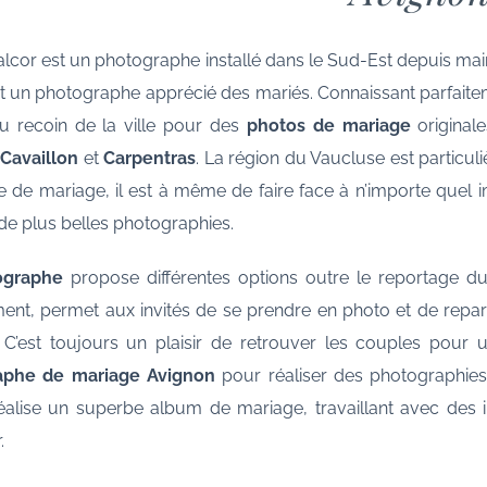
alcor est un photographe installé dans le Sud-Est depuis main
nt un photographe apprécié des mariés. Connaissant parfaiteme
u recoin de la ville pour des
photos de mariage
originale
,
Cavaillon
et
Carpentras
. La région du Vaucluse est particul
e de mariage, il est à même de faire face à n’importe quel 
de plus belles photographies.
ographe
propose différentes options outre le reportage 
t, permet aux invités de se prendre en photo et de repartir
 C’est toujours un plaisir de retrouver les couples pour
aphe de mariage Avignon
pour réaliser des photographies o
éalise un superbe album de mariage, travaillant avec des 
.