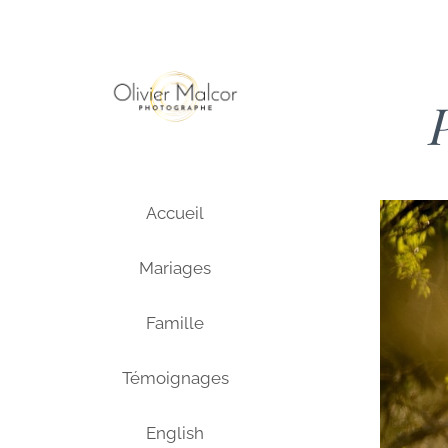
Passer
au
contenu
P
Accueil
Mariages
Famille
Témoignages
English