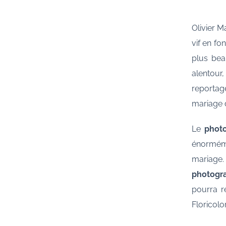
Olivier M
vif en fo
plus bea
alentour
reportag
mariage 
Le
phot
énormémen
mariage.
photogr
pourra r
Floricolor