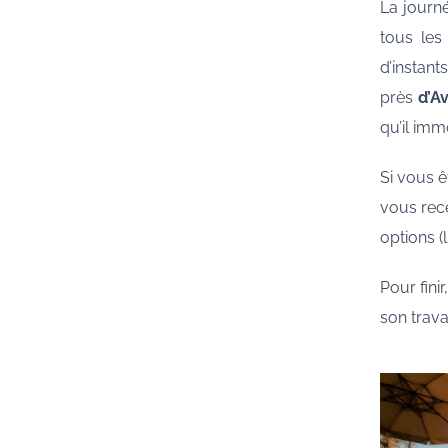
La journ
tous les
d’instant
près
d’A
qu’il imm
Si vous ê
vous rece
options (
Pour fini
son travai